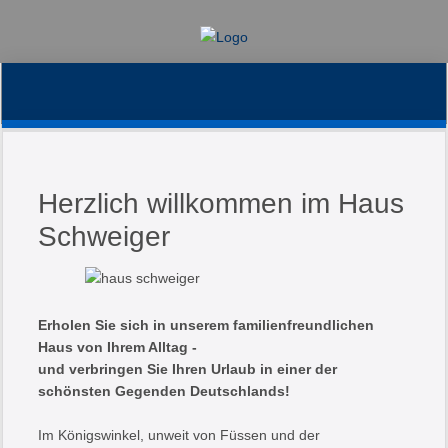
11
22
24 17449 Forg
aa slide0
winter1
winte
Herzlich willkommen im Haus
Schweiger
Erholen Sie sich in unserem familienfreundlichen
Haus von Ihrem Alltag -
und verbringen Sie Ihren Urlaub in einer der
schönsten Gegenden Deutschlands!
Im Königswinkel, unweit von Füssen und der