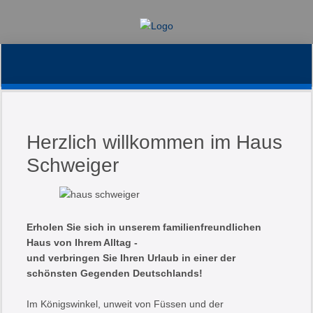
11
22
24 17449 Forg
aa slide0
winter1
winte
Herzlich willkommen im Haus
Schweiger
Erholen Sie sich in unserem familienfreundlichen
Haus von Ihrem Alltag -
und verbringen Sie Ihren Urlaub in einer der
schönsten Gegenden Deutschlands!
Im Königswinkel, unweit von Füssen und der