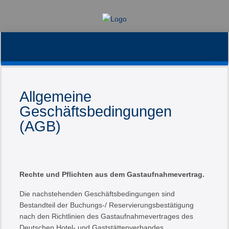
11
22
24 17449 Forg
aa slide0
winter1
winte
Allgemeine
Geschäftsbedingungen
(AGB)
Rechte und Pflichten aus dem Gastaufnahmevertrag.
Die nachstehenden Geschäftsbedingungen sind
Bestandteil der Buchungs-/ Reservierungsbestätigung
nach den Richtlinien des Gastaufnahmevertrages des
Deutschen Hotel- und Gaststättenverbandes.