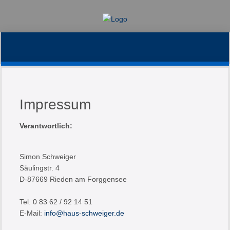
11
22
24 17449 Forg
aa slide0
winter1
winte
Impressum
Verantwortlich:
Simon Schweiger
Säulingstr. 4
D-87669 Rieden am Forggensee
Tel. 0 83 62 / 92 14 51
E-Mail:
info@haus-schweiger.de